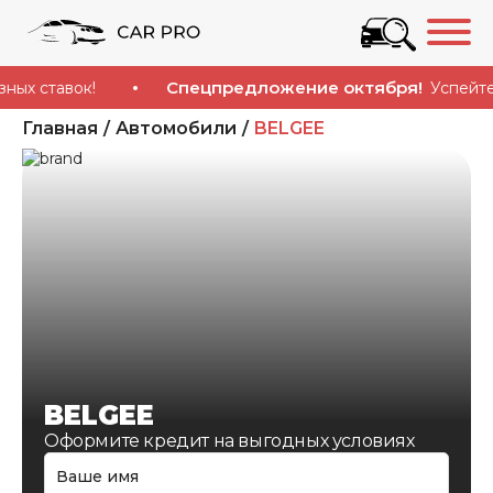
Спецпредложение октября!
ставок!
Успейте купи
Главная
Автомобили
BELGEE
BELGEE
Оформите кредит на выгодных условиях