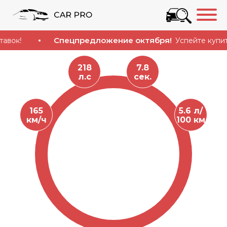
Спецпредложение октября!
Успейте купить автом
218
7.8
л.с
сек.
165
5.6 л/
км/ч
100 км