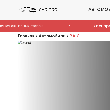
АВТОМО
Спецпредложен
цизных ставок!
Главная
Автомобили
BAIC