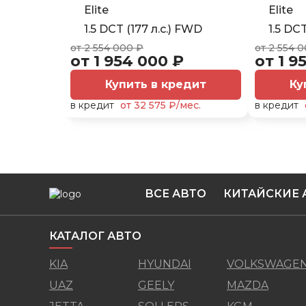
Elite
Elite
1.5 DCT (177 л.с.) FWD
1.5 DC
от 2 554 000 ₽
от 2 554 
от 1 954 000 ₽
от 1 9
Купить в кредит
Ку
в кредит
от 32 575 ₽/мес.
в кредит
ВСЕ АВТО
КИТАЙСКИЕ 
КАТАЛОГ АВТО
KIA
HYUNDAI
VOLKSWAGE
UAZ
GEELY
MAZDA