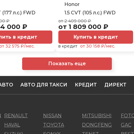
Honor
T (177 л.с.) FWD
1.5 CVT (105 л.с.) FWD
000 ₽
от 2 409 000 ₽
54 000 ₽
от 1 809 000 ₽
пить в кредит
Купить в кредит
от 32 575 ₽/мес.
в кредит
от 30 158 ₽/мес.
Показать еще
АВТО
АВТО ДЛЯ ТАКСИ
КРЕДИТ
ДИРЕКТ
N
RENAULT
NISSAN
MITSUBISHI
FOT
HAVAL
TOYOTA
DONGFENG
GAC