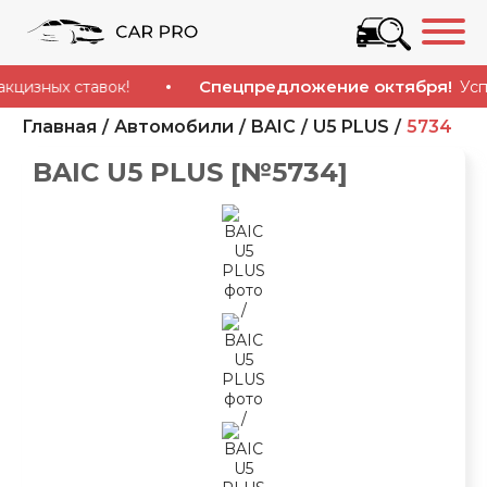
Спецпредложение октября!
зных ставок!
Успейт
Главная
Автомобили
BAIC
U5 PLUS
5734
BAIC U5 PLUS [№5734]