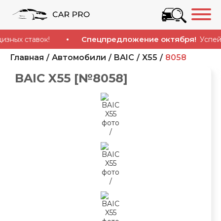
Спецпредложение октября!
х ставок!
Успейте к
Главная
Автомобили
BAIC
X55
8058
BAIC X55 [№8058]