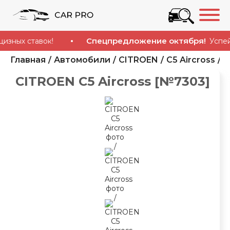
Спецпредложение октября!
х ставок!
Успейте к
Главная
Автомобили
CITROEN
C5 Aircross
7
CITROEN C5 Aircross [№7303]