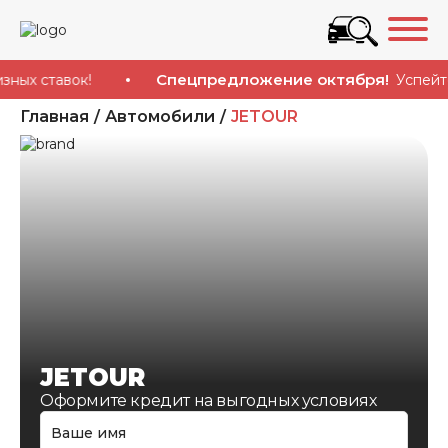
Спецпредложение октября!
ставок!
Успейте купи
Главная
Автомобили
JETOUR
JETOUR
Оформите кредит на выгодных условиях