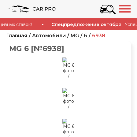
Спецпредложение октября!
ых ставок!
Успейте к
Главная
Автомобили
MG
6
6938
MG 6 [№6938]