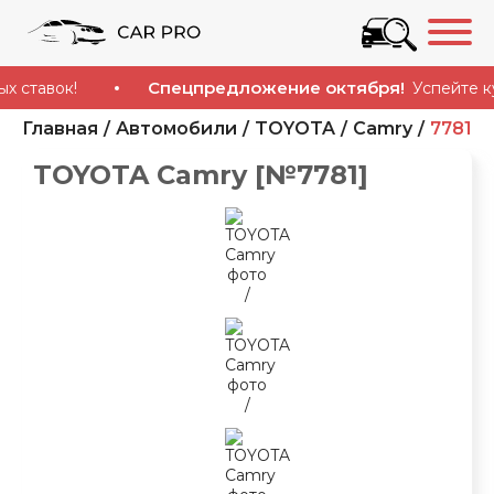
Спецпредложение октября!
вок!
Успейте купить
Главная
Автомобили
TOYOTA
Camry
7781
TOYOTA Camry [№7781]