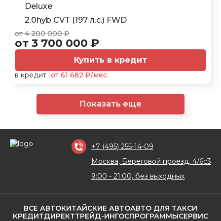
Deluxe
2.0hyb CVT (197 л.с.) FWD
от 4 200 000 ₽
от 3 700 000 ₽
Купить в кредит
в кредит
от 61 682 ₽/мес.
Показать еще
+7 (495) 255-14-09
Москва, Береговой проезд, 4/6с3
9:00 - 21:00, без выходных
ВСЕ АВТО
КИТАЙСКИЕ АВТО
АВТО ДЛЯ ТАКСИ
КРЕДИТ
ДИРЕКТ
ТРЕЙД-ИН
ГОСПРОГРАММЫ
СЕРВИС