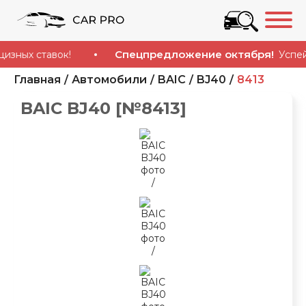
Спецпредложение октября!
ых ставок!
Успейте 
Главная
Автомобили
BAIC
BJ40
8413
BAIC BJ40 [№8413]