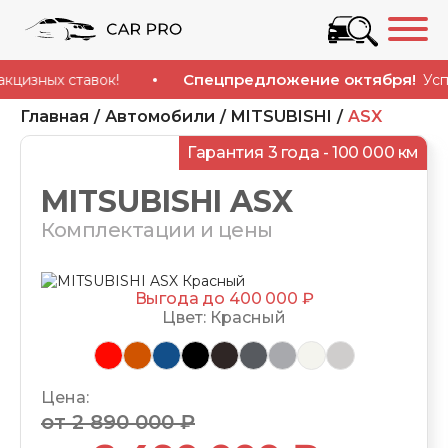
Спецпредложение октября!
х ставок!
Успейте к
Главная
Автомобили
MITSUBISHI
ASX
Гарантия 3 года - 100 000 км
MITSUBISHI ASX
Комплектации и цены
Выгода до 400 000 ₽
Цвет: Красный
Цена:
от 2 890 000 ₽