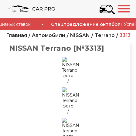
Спецпредложение октября!
х ставок!
Успейте к
Главная
Автомобили
NISSAN
Terrano
3313
NISSAN Terrano [№3313]