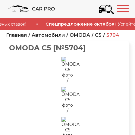
Спецпредложение октября!
ставок!
Успейте купи
Главная
Автомобили
OMODA
C5
5704
OMODA C5 [№5704]