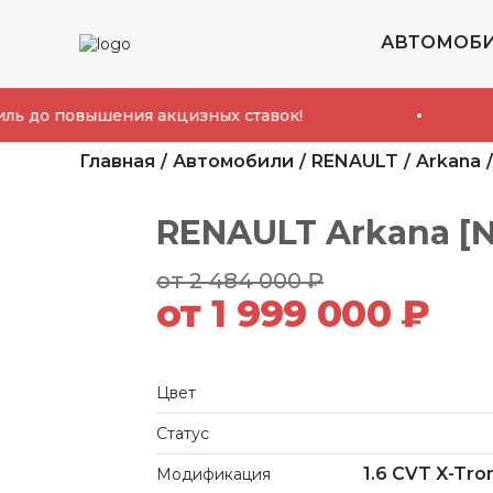
АВТОМОБ
Спец
вышения акцизных ставок!
Главная
Автомобили
RENAULT
Arkana
RENAULT Arkana [
от 2 484 000 ₽
от 1 999 000 ₽
Цвет
Статус
1.6 CVT X-Tron
Модификация