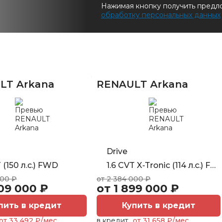
Нажимая кнопку получить предл
обработку персональных данных
LT Arkana
RENAULT Arkana
Drive
 (150 л.с.) FWD
1.6 CVT X-Tronic (114 л.с.) FWD
000 ₽
от 2 384 000 ₽
09 000 ₽
от 1 899 000 ₽
пить в кредит
Купить в кредит
от 33 492 ₽/мес.
в кредит
от 31 658 ₽/мес.