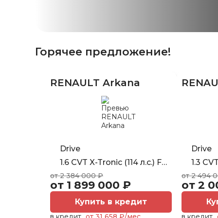
Горячее предложение!
RENAULT Arkana
RENAU
Drive
Drive
1.6 CVT X-Tronic (114 л.с.) FWD
1.3 CVT
от 2 384 000 ₽
от 2 494 
от 1 899 000 ₽
от 2 0
Купить в кредит
Ку
в кредит
от 31 658 ₽/мес.
в кредит