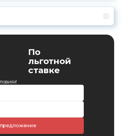
По
льготной
ставке
ловиях!
 предложение