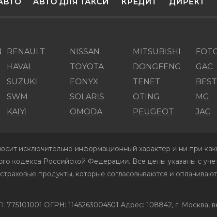
АВТО
АВТО ДЛЯ ТАКСИ
КРЕДИТ
ДИРЕКТ
N
RENAULT
NISSAN
MITSUBISHI
FOT
HAVAL
TOYOTA
DONGFENG
GAC
SUZUKI
EONYX
TENET
BES
SWM
SOLARIS
OTING
MG
KAIYI
OMODA
PEUGEOT
JAC
осит исключительно информационный характер и ни при каки
го кодекса Российской Федерации. Все цены указаны с учет
 страховые продукты, которые согласовываются и оплачивают
01001 ОГРН: 1145263004501 Адрес: 108842, г. Москва, вн.те