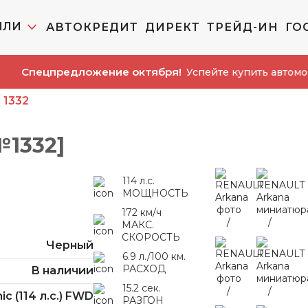
ИЛИ
АВТОКРЕДИТ
ДИРЕКТ
ТРЕЙД-ИН
ГО
предложение октября!
Успейте купить автомобиль до 
1332
№1332]
114 л.с.
МОЩНОСТЬ
172 км/ч
МАКС.
СКОРОСТЬ
Черный
6.9 л./100 км.
РАСХОД
В наличии
15.2 сек.
ic (114 л.с.) FWD
РАЗГОН