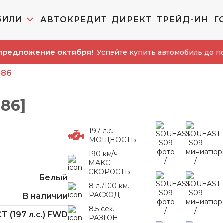
БИЛИ
АВТОКРЕДИТ
ДИРЕКТ
ТРЕЙД-ИН
Г
жение октября!
Успейте купить автомобиль до повышен
386
86]
197 л.с.
МОЩНОСТЬ
190 км/ч
МАКС.
СКОРОСТЬ
Белый
8 л./100 км.
РАСХОД
В наличии
8.5 сек.
T (197 л.с.) FWD
РАЗГОН