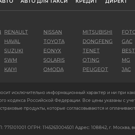
АВТО
АВТО ДЛЯ ТАКСИ
КРЕДИТ
ДИРЕКТ
N
RENAULT
NISSAN
MITSUBISHI
FOT
HAVAL
TOYOTA
DONGFENG
GAC
SUZUKI
EONYX
TENET
BES
SWM
SOLARIS
OTING
MG
KAIYI
OMODA
PEUGEOT
JAC
осит исключительно информационный характер и ни при каки
го кодекса Российской Федерации. Все цены указаны с учет
 страховые продукты, которые согласовываются и оплачивают
01001 ОГРН: 1145263004501 Адрес: 108842, г. Москва, вн.те