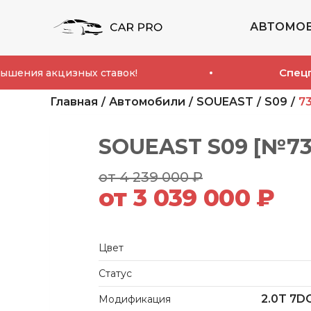
АВТОМО
Спецпредло
 акцизных ставок!
Главная
Автомобили
SOUEAST
S09
7
SOUEAST S09 [№73
от 4 239 000 ₽
от 3 039 000 ₽
Цвет
Статус
2.0T 7DC
Модификация