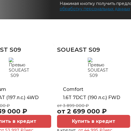
Нажимая кнопку получить предл
обработку персональных данных
ST S09
SOUEAST S09
um
Comfort
AT (197 л.с.) 4WD
1.6T 7DCT (190 л.с.) FWD
000 ₽
от 3 899 000 ₽
39 000 ₽
от 2 699 000 ₽
пить в кредит
Купить в кредит
от 53 997 ₽/мес.
в кредит
от 44 995 ₽/мес.