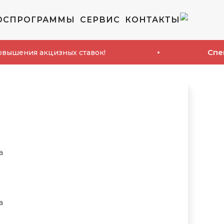
ОСПРОГРАММЫ
СЕРВИС
КОНТАКТЫ
Спецпредл
ия акцизных ставок!