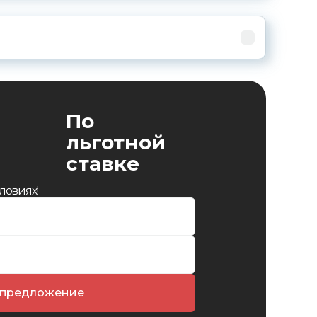
По
льготной
ставке
ловиях!
 предложение