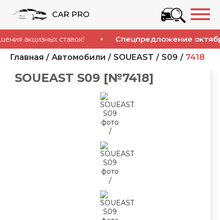
Спецпредложение октября!
 акцизных ставок!
У
Главная
Автомобили
SOUEAST
S09
7418
SOUEAST S09 [№7418]