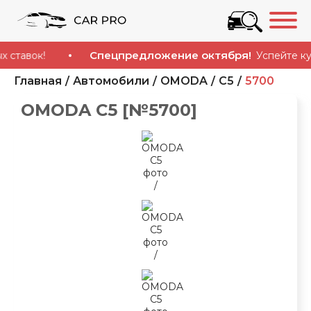
Спецпредложение октября!
вок!
Успейте купить
Главная
Автомобили
OMODA
C5
5700
OMODA C5 [№5700]