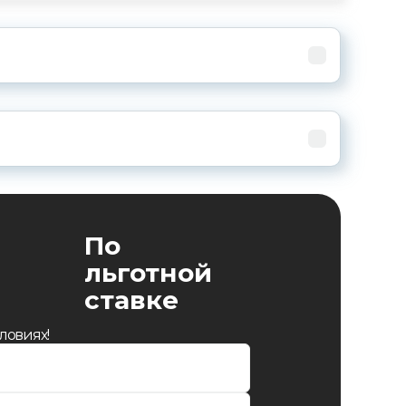
По
льготной
ставке
ловиях!