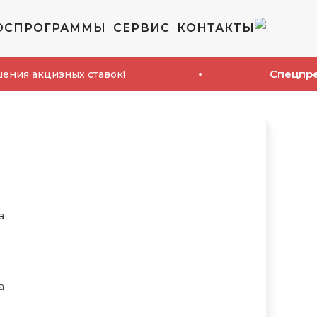
ОСПРОГРАММЫ
СЕРВИС
КОНТАКТЫ
Спецпредложени
изных ставок!