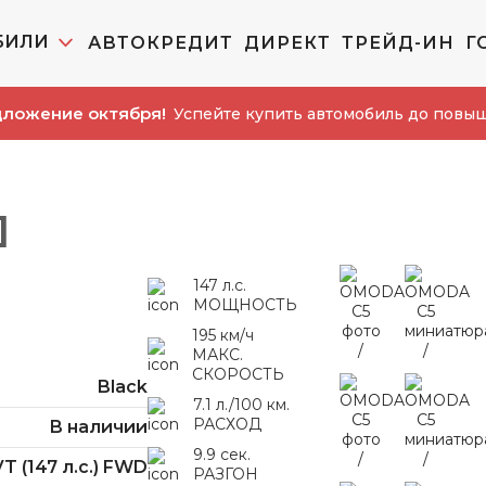
БИЛИ
АВТОКРЕДИТ
ДИРЕКТ
ТРЕЙД-ИН
Г
 октября!
Успейте купить автомобиль до повышения акц
]
147 л.с.
МОЩНОСТЬ
195 км/ч
МАКС.
СКОРОСТЬ
Black
7.1 л./100 км.
РАСХОД
В наличии
9.9 сек.
VT (147 л.с.) FWD
РАЗГОН