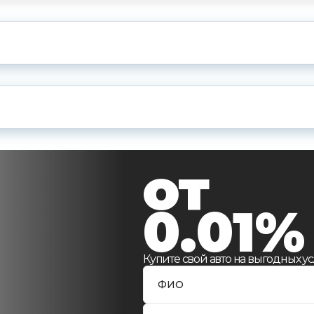
и
от
0.01%
Купите свой авто на выгодных ус