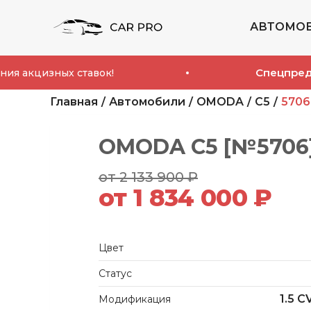
АВТОМО
Спецпредложение
ных ставок!
Главная
Автомобили
OMODA
C5
5706
OMODA C5 [№5706
от 2 133 900 ₽
от 1 834 000 ₽
Цвет
Статус
1.5 C
Модификация