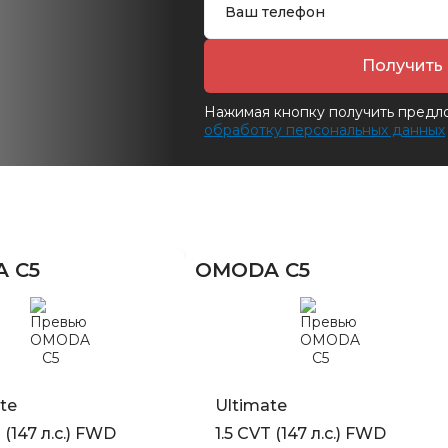
Получить
Нажимая кнопку получить предл
обработку персональных данных
 C5
OMODA C5
te
Ultimate
 (147 л.с.) FWD
1.5 CVT (147 л.с.) FWD