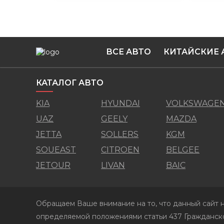
ВСЕ АВТО
КИТАЙСКИЕ 
КАТАЛОГ АВТО
KIA
HYUNDAI
VOLKSWAGE
UAZ
GEELY
MAZDA
JETTA
SOLLERS
KGM
SOUEAST
CITROEN
BELGEE
JETOUR
LIVAN
BAIC
Обращаем Ваше внимание на то, что данный сайт н
определяемой положениями статьи 437 Гражданско