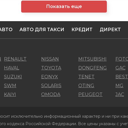
Показать еще
АВТО
АВТО ДЛЯ ТАКСИ
КРЕДИТ
ДИРЕКТ
N
RENAULT
NISSAN
MITSUBISHI
FOT
HAVAL
TOYOTA
DONGFENG
GAC
SUZUKI
EONYX
TENET
BES
SWM
SOLARIS
OTING
MG
KAIYI
OMODA
PEUGEOT
JAC
осит исключительно информационный характер и ни при каки
го кодекса Российской Федерации. Все цены указаны с учет