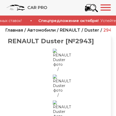
Спецпредложение октября!
тавок!
Успейте купи
Главная
Автомобили
RENAULT
Duster
2943
RENAULT Duster [№2943]