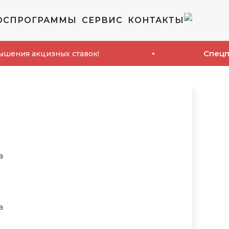
ОСПРОГРАММЫ
СЕРВИС
КОНТАКТЫ
Спецпредлож
акцизных ставок!