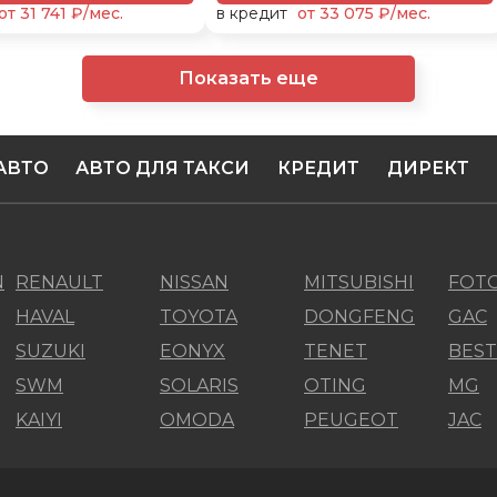
от 31 741 ₽/мес.
в кредит
от 33 075 ₽/мес.
Показать еще
АВТО
АВТО ДЛЯ ТАКСИ
КРЕДИТ
ДИРЕКТ
N
RENAULT
NISSAN
MITSUBISHI
FOT
HAVAL
TOYOTA
DONGFENG
GAC
SUZUKI
EONYX
TENET
BES
SWM
SOLARIS
OTING
MG
KAIYI
OMODA
PEUGEOT
JAC