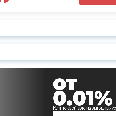
и
от
0.01%
Купите свой авто на выгодных ус