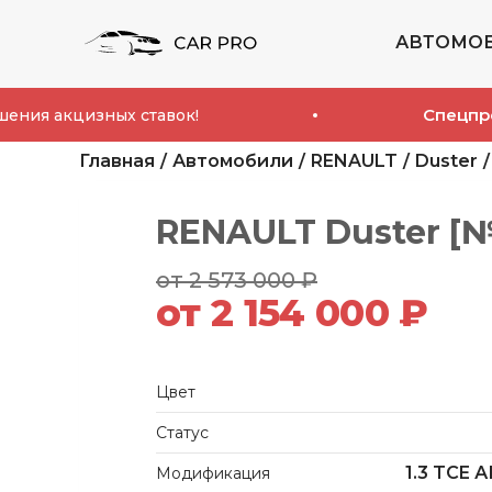
АВТОМО
Спецпредложен
цизных ставок!
Главная
Автомобили
RENAULT
Duster
RENAULT Duster [№
от 2 573 000 ₽
от 2 154 000 ₽
Цвет
Статус
1.3 TCE А
Модификация