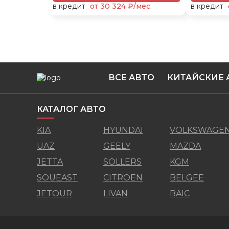
в кредит
от 30 324 ₽/мес.
в кредит
ВСЕ АВТО
КИТАЙСКИЕ 
КАТАЛОГ АВТО
KIA
HYUNDAI
VOLKSWAGE
UAZ
GEELY
MAZDA
JETTA
SOLLERS
KGM
SOUEAST
CITROEN
BELGEE
JETOUR
LIVAN
BAIC