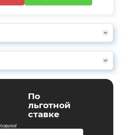
По
льготной
ставке
ловиях!