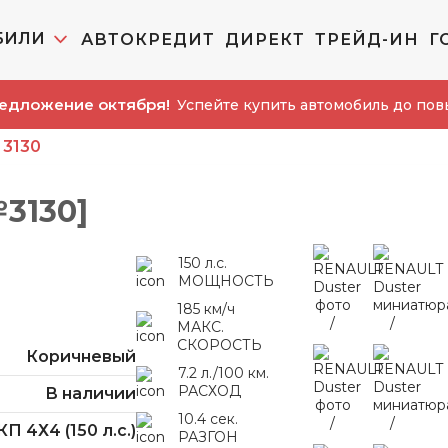
БИЛИ
АВТОКРЕДИТ
ДИРЕКТ
ТРЕЙД-ИН
Г
ие октября!
Успейте купить автомобиль до повышения 
3130
3130]
150 л.с.
МОЩНОСТЬ
185 км/ч
МАКС.
СКОРОСТЬ
Коричневый
7.2 л./100 км.
РАСХОД
В наличии
10.4 сек.
КП 4Х4 (150 л.с.)
РАЗГОН