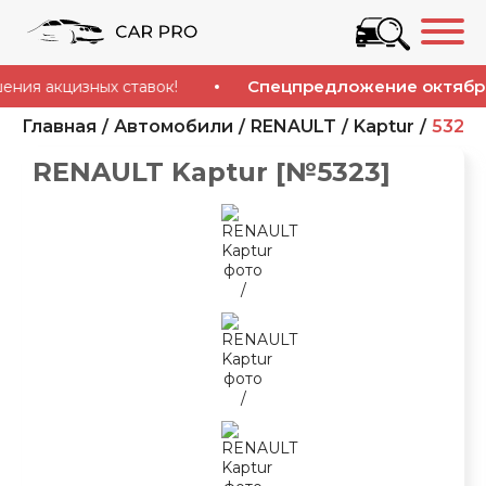
Спецпредложение октября!
акцизных ставок!
Ус
Главная
Автомобили
RENAULT
Kaptur
5323
RENAULT Kaptur [№5323]