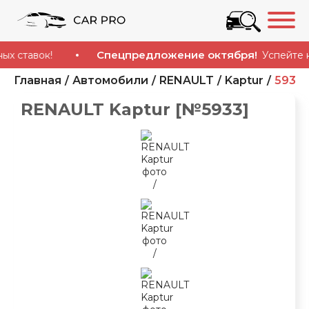
Спецпредложение октября!
авок!
Успейте купит
Главная
Автомобили
RENAULT
Kaptur
5933
RENAULT Kaptur [№5933]